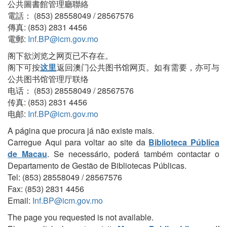
公共圖書館管理廳聯絡
電話： (853) 28558049 / 28567576
傳真: (853) 2831 4456
電郵:
Inf.BP@icm.gov.mo
阁下欲浏览之网页已不存在。
阁下可按
这里
返回澳门公共图书馆网页。如有需要，亦可与
公共图书馆管理厅联络
电话： (853) 28558049 / 28567576
传真: (853) 2831 4456
电邮:
Inf.BP@icm.gov.mo
A página que procura já não existe mais.
Carregue Aqui para voltar ao site da
Biblioteca Pública
de Macau
. Se necessário, poderá também contactar o
Departamento de Gestão de Bibliotecas Públicas.
Tel: (853) 28558049 / 28567576
Fax: (853) 2831 4456
Email:
Inf.BP@icm.gov.mo
The page you requested is not available.