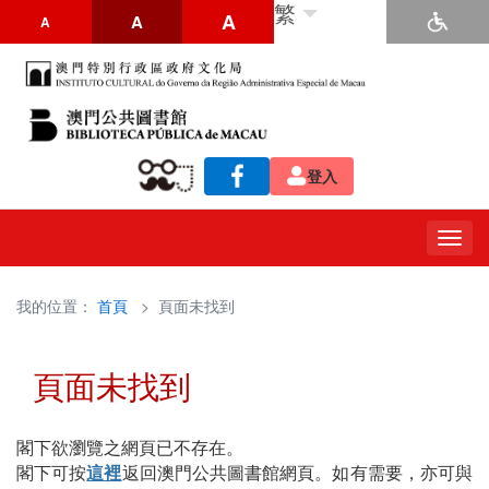
繁
A
A
A
登入
Togg
navig
我的位置：
首頁
> 頁面未找到
頁面未找到
閣下欲瀏覽之網頁已不存在。
閣下可按
這裡
返回澳門公共圖書館網頁。如有需要，亦可與