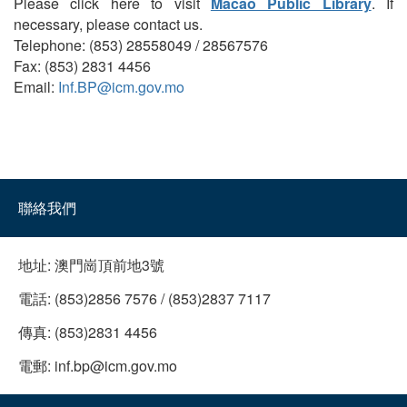
Please click here to visit
Macao Public Library
. If
necessary, please contact us.
Telephone: (853) 28558049 / 28567576
Fax: (853) 2831 4456
Email:
Inf.BP@icm.gov.mo
聯絡我們
地址:
澳門崗頂前地3號
電話:
(853)2856 7576 / (853)2837 7117
傳真:
(853)2831 4456
電郵:
inf.bp@icm.gov.mo