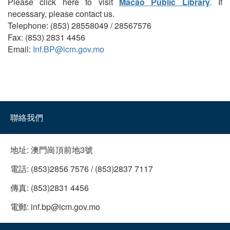
Please click here to visit
Macao Public Library
. If
necessary, please contact us.
Telephone: (853) 28558049 / 28567576
Fax: (853) 2831 4456
Email:
Inf.BP@icm.gov.mo
聯絡我們
地址:
澳門崗頂前地3號
電話:
(853)2856 7576 / (853)2837 7117
傳真:
(853)2831 4456
電郵:
inf.bp@icm.gov.mo