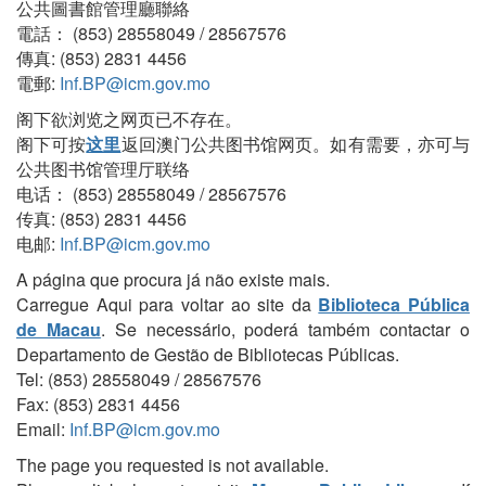
公共圖書館管理廳聯絡
電話： (853) 28558049 / 28567576
傳真: (853) 2831 4456
電郵:
Inf.BP@icm.gov.mo
阁下欲浏览之网页已不存在。
阁下可按
这里
返回澳门公共图书馆网页。如有需要，亦可与
公共图书馆管理厅联络
电话： (853) 28558049 / 28567576
传真: (853) 2831 4456
电邮:
Inf.BP@icm.gov.mo
A página que procura já não existe mais.
Carregue Aqui para voltar ao site da
Biblioteca Pública
de Macau
. Se necessário, poderá também contactar o
Departamento de Gestão de Bibliotecas Públicas.
Tel: (853) 28558049 / 28567576
Fax: (853) 2831 4456
Email:
Inf.BP@icm.gov.mo
The page you requested is not available.