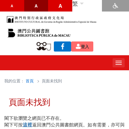
繁
A
A
A
登入
Togg
navig
我的位置：
首頁
> 頁面未找到
頁面未找到
閣下欲瀏覽之網頁已不存在。
閣下可按
這裡
返回澳門公共圖書館網頁。如有需要，亦可與