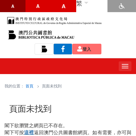
繁
A
A
A
登入
Tog
navi
我的位置：
首頁
> 頁面未找到
頁面未找到
閣下欲瀏覽之網頁已不存在。
閣下可按
這裡
返回澳門公共圖書館網頁。如有需要，亦可與