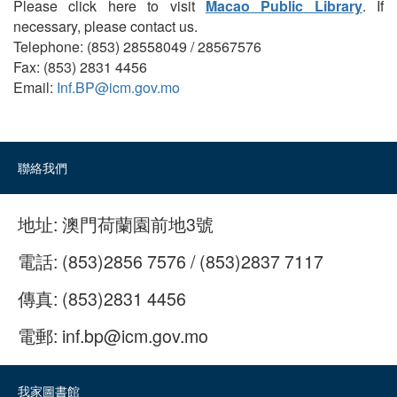
Please click here to visit
Macao Public Library
. If
necessary, please contact us.
Telephone: (853) 28558049 / 28567576
Fax: (853) 2831 4456
Email:
Inf.BP@icm.gov.mo
聯絡我們
地址:
澳門荷蘭園前地3號
電話:
(853)2856 7576 / (853)2837 7117
傳真:
(853)2831 4456
電郵:
inf.bp@icm.gov.mo
我家圖書館