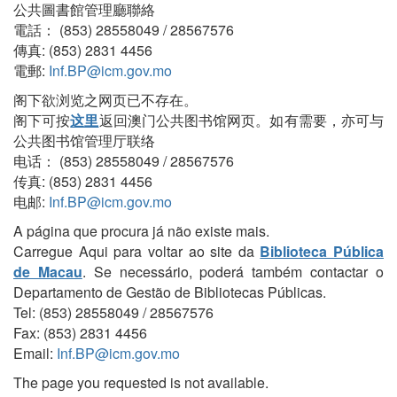
公共圖書館管理廳聯絡
電話： (853) 28558049 / 28567576
傳真: (853) 2831 4456
電郵:
Inf.BP@icm.gov.mo
阁下欲浏览之网页已不存在。
阁下可按
这里
返回澳门公共图书馆网页。如有需要，亦可与
公共图书馆管理厅联络
电话： (853) 28558049 / 28567576
传真: (853) 2831 4456
电邮:
Inf.BP@icm.gov.mo
A página que procura já não existe mais.
Carregue Aqui para voltar ao site da
Biblioteca Pública
de Macau
. Se necessário, poderá também contactar o
Departamento de Gestão de Bibliotecas Públicas.
Tel: (853) 28558049 / 28567576
Fax: (853) 2831 4456
Email:
Inf.BP@icm.gov.mo
The page you requested is not available.