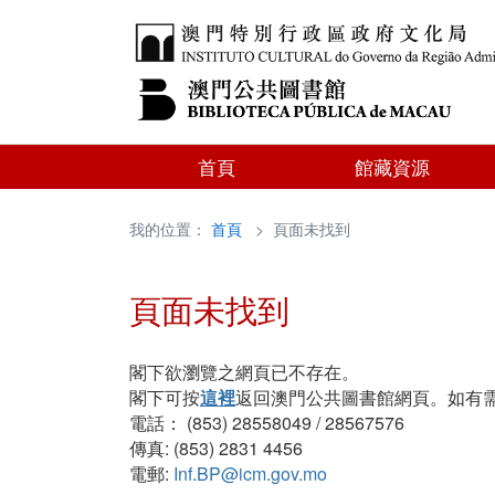
首頁
館藏資源
我的位置：
首頁
> 頁面未找到
頁面未找到
閣下欲瀏覽之網頁已不存在。
閣下可按
這裡
返回澳門公共圖書館網頁。如有
電話： (853) 28558049 / 28567576
傳真: (853) 2831 4456
電郵:
Inf.BP@icm.gov.mo