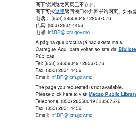
阁下欲浏览之网页已不存在。
阁下可按
这里
返回澳门公共图书馆网页。如有
电话： (853) 28558049 / 28567576
传真: (853) 2831 4456
电邮:
Inf.BP@icm.gov.mo
A página que procura já não existe mais.
Carregue Aqui para voltar ao site da
Bibliot
Públicas.
Tel: (853) 28558049 / 28567576
Fax: (853) 2831 4456
Email:
Inf.BP@icm.gov.mo
The page you requested is not available.
Please click here to visit
Macao Public Librar
Telephone: (853) 28558049 / 28567576
Fax: (853) 2831 4456
Email:
Inf.BP@icm.gov.mo