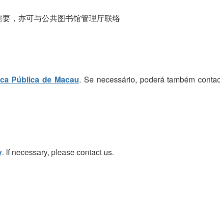
需要，亦可与公共图书馆管理厅联络
eca Pública de Macau
. Se necessário, poderá também contac
y
. If necessary, please contact us.