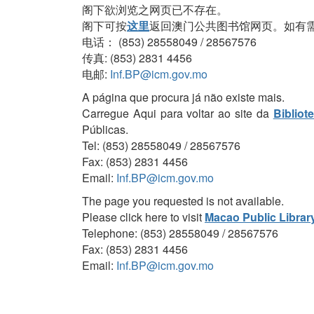
阁下欲浏览之网页已不存在。
阁下可按
这里
返回澳门公共图书馆网页。如有
电话： (853) 28558049 / 28567576
传真: (853) 2831 4456
电邮:
Inf.BP@icm.gov.mo
A página que procura já não existe mais.
Carregue Aqui para voltar ao site da
Bibliot
Públicas.
Tel: (853) 28558049 / 28567576
Fax: (853) 2831 4456
Email:
Inf.BP@icm.gov.mo
The page you requested is not available.
Please click here to visit
Macao Public Librar
Telephone: (853) 28558049 / 28567576
Fax: (853) 2831 4456
Email:
Inf.BP@icm.gov.mo