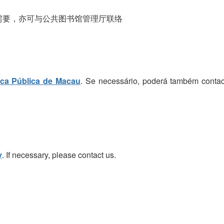
需要，亦可与公共图书馆管理厅联络
eca Pública de Macau
. Se necessário, poderá também contac
y
. If necessary, please contact us.