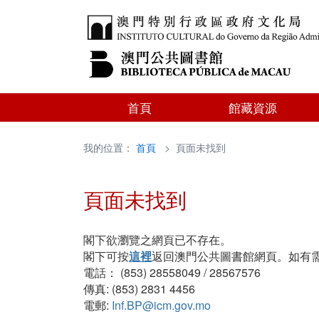
首頁
館藏資源
我的位置：
首頁
> 頁面未找到
頁面未找到
閣下欲瀏覽之網頁已不存在。
閣下可按
這裡
返回澳門公共圖書館網頁。如有
電話： (853) 28558049 / 28567576
傳真: (853) 2831 4456
電郵:
Inf.BP@icm.gov.mo