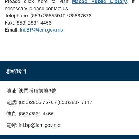
Please click here to visit
Macao Public Library
. If
necessary, please contact us.
Telephone: (853) 28558049 / 28567576
Fax: (853) 2831 4456
Email:
Inf.BP@icm.gov.mo
聯絡我們
地址:
澳門崗頂前地3號
電話:
(853)2856 7576 / (853)2837 7117
傳真:
(853)2831 4456
電郵:
inf.bp@icm.gov.mo