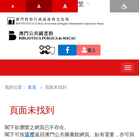
繁
A
A
A
登入
Togg
navig
我的位置：
首頁
> 頁面未找到
頁面未找到
閣下欲瀏覽之網頁已不存在。
閣下可按
這裡
返回澳門公共圖書館網頁。如有需要，亦可與