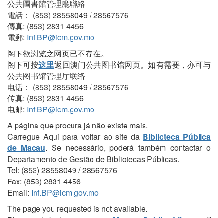
公共圖書館管理廳聯絡
電話： (853) 28558049 / 28567576
傳真: (853) 2831 4456
電郵:
Inf.BP@icm.gov.mo
阁下欲浏览之网页已不存在。
阁下可按
这里
返回澳门公共图书馆网页。如有需要，亦可与
公共图书馆管理厅联络
电话： (853) 28558049 / 28567576
传真: (853) 2831 4456
电邮:
Inf.BP@icm.gov.mo
A página que procura já não existe mais.
Carregue Aqui para voltar ao site da
Biblioteca Pública
de Macau
. Se necessário, poderá também contactar o
Departamento de Gestão de Bibliotecas Públicas.
Tel: (853) 28558049 / 28567576
Fax: (853) 2831 4456
Email:
Inf.BP@icm.gov.mo
The page you requested is not available.