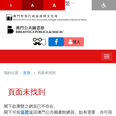
繁
A
A
A
登入
Togg
navig
我的位置：
首頁
> 頁面未找到
頁面未找到
閣下欲瀏覽之網頁已不存在。
閣下可按
這裡
返回澳門公共圖書館網頁。如有需要，亦可與