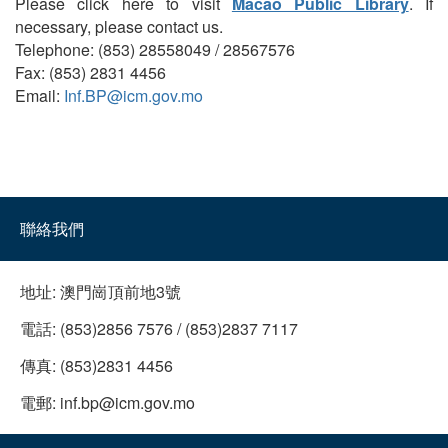
Please click here to visit
Macao Public Library
. If
necessary, please contact us.
Telephone: (853) 28558049 / 28567576
Fax: (853) 2831 4456
Email:
Inf.BP@icm.gov.mo
聯絡我們
地址:
澳門崗頂前地3號
電話:
(853)2856 7576 / (853)2837 7117
傳真:
(853)2831 4456
電郵:
inf.bp@icm.gov.mo