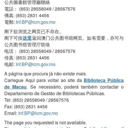
公共圖書館管理廳聯絡
電話： (853) 28558049 / 28567576
傳真: (853) 2831 4456
電郵:
Inf.BP@icm.gov.mo
阁下欲浏览之网页已不存在。
阁下可按
这里
返回澳门公共图书馆网页。如有需要，亦可与
公共图书馆管理厅联络
电话： (853) 28558049 / 28567576
传真: (853) 2831 4456
电邮:
Inf.BP@icm.gov.mo
A página que procura já não existe mais.
Carregue Aqui para voltar ao site da
Biblioteca Pública
de Macau
. Se necessário, poderá também contactar o
Departamento de Gestão de Bibliotecas Públicas.
Tel: (853) 28558049 / 28567576
Fax: (853) 2831 4456
Email:
Inf.BP@icm.gov.mo
The page you requested is not available.