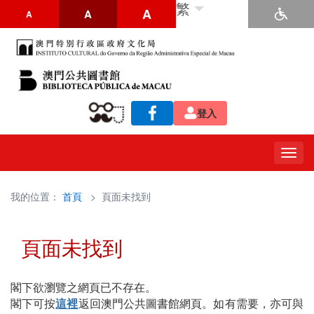
繁
A
A
A
登入
Togg
navig
我的位置：
首頁
> 頁面未找到
頁面未找到
閣下欲瀏覽之網頁已不存在。
閣下可按
這裡
返回澳門公共圖書館網頁。如有需要，亦可與