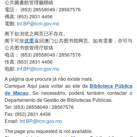
公共圖書館管理廳聯絡
電話： (853) 28558049 / 28567576
傳真: (853) 2831 4456
電郵:
Inf.BP@icm.gov.mo
阁下欲浏览之网页已不存在。
阁下可按
这里
返回澳门公共图书馆网页。如有需要，亦可与
公共图书馆管理厅联络
电话： (853) 28558049 / 28567576
传真: (853) 2831 4456
电邮:
Inf.BP@icm.gov.mo
A página que procura já não existe mais.
Carregue Aqui para voltar ao site da
Biblioteca Pública
de Macau
. Se necessário, poderá também contactar o
Departamento de Gestão de Bibliotecas Públicas.
Tel: (853) 28558049 / 28567576
Fax: (853) 2831 4456
Email:
Inf.BP@icm.gov.mo
The page you requested is not available.