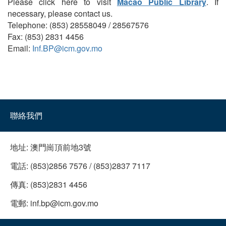
Please click here to visit
Macao Public Library
. If
necessary, please contact us.
Telephone: (853) 28558049 / 28567576
Fax: (853) 2831 4456
Email:
Inf.BP@icm.gov.mo
聯絡我們
地址:
澳門崗頂前地3號
電話:
(853)2856 7576 / (853)2837 7117
傳真:
(853)2831 4456
電郵:
inf.bp@icm.gov.mo