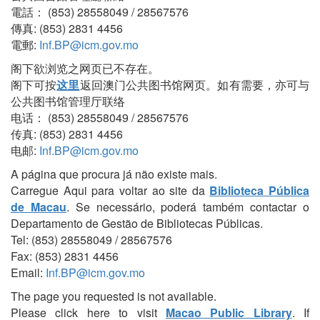
電話： (853) 28558049 / 28567576
傳真: (853) 2831 4456
電郵:
Inf.BP@icm.gov.mo
阁下欲浏览之网页已不存在。
阁下可按
这里
返回澳门公共图书馆网页。如有需要，亦可与
公共图书馆管理厅联络
电话： (853) 28558049 / 28567576
传真: (853) 2831 4456
电邮:
Inf.BP@icm.gov.mo
A página que procura já não existe mais.
Carregue Aqui para voltar ao site da
Biblioteca Pública
de Macau
. Se necessário, poderá também contactar o
Departamento de Gestão de Bibliotecas Públicas.
Tel: (853) 28558049 / 28567576
Fax: (853) 2831 4456
Email:
Inf.BP@icm.gov.mo
The page you requested is not available.
Please click here to visit
Macao Public Library
. If