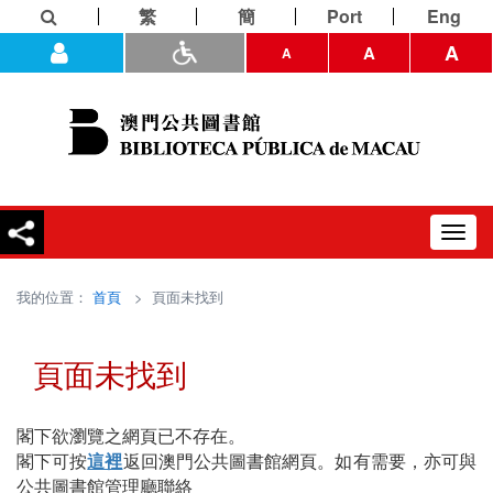
繁
簡
Port
Eng
A
A
A
Toggl
navig
我的位置：
首頁
> 頁面未找到
頁面未找到
閣下欲瀏覽之網頁已不存在。
閣下可按
這裡
返回澳門公共圖書館網頁。如有需要，亦可與
公共圖書館管理廳聯絡