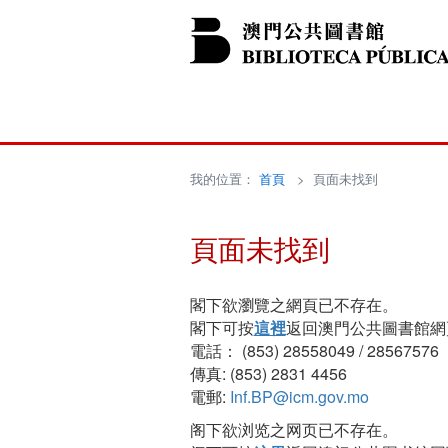
我的位置：
首頁
> 頁面未找到
頁面未找到
閣下欲瀏覽之網頁已不存在。
閣下可按
這裡
返回澳門公共圖書館網
電話： (853) 28558049 / 28567576
傳真: (853) 2831 4456
電郵:
Inf.BP@icm.gov.mo
阁下欲浏览之网页已不存在。