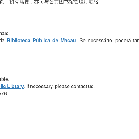
页。如有需要，亦可与公共图书馆管理厅联络
mais.
 da
Biblioteca Pública de Macau
. Se necessário, poderá t
able.
ic Library
. If necessary, please contact us.
576