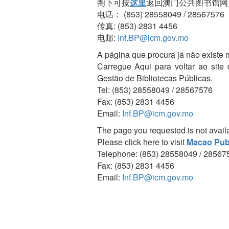
阁下可按
这里
返回澳门公共图书馆网
电话： (853) 28558049 / 28567576
传真: (853) 2831 4456
电邮:
Inf.BP@icm.gov.mo
A página que procura já não existe 
Carregue Aqui para voltar ao site
Gestão de Bibliotecas Públicas.
Tel: (853) 28558049 / 28567576
Fax: (853) 2831 4456
Email:
Inf.BP@icm.gov.mo
The page you requested is not avail
Please click here to visit
Macao Publ
Telephone: (853) 28558049 / 28567
Fax: (853) 2831 4456
Email:
Inf.BP@icm.gov.mo