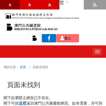
繁
A
A
A
登入
Tog
navi
我的位置：
首頁
> 頁面未找到
頁面未找到
閣下欲瀏覽之網頁已不存在。
閣下可按
這裡
返回澳門公共圖書館網頁。如有需要，亦可與