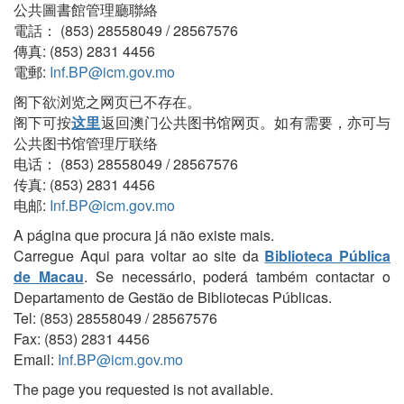
公共圖書館管理廳聯絡
電話： (853) 28558049 / 28567576
傳真: (853) 2831 4456
電郵:
Inf.BP@icm.gov.mo
阁下欲浏览之网页已不存在。
阁下可按
这里
返回澳门公共图书馆网页。如有需要，亦可与
公共图书馆管理厅联络
电话： (853) 28558049 / 28567576
传真: (853) 2831 4456
电邮:
Inf.BP@icm.gov.mo
A página que procura já não existe mais.
Carregue Aqui para voltar ao site da
Biblioteca Pública
de Macau
. Se necessário, poderá também contactar o
Departamento de Gestão de Bibliotecas Públicas.
Tel: (853) 28558049 / 28567576
Fax: (853) 2831 4456
Email:
Inf.BP@icm.gov.mo
The page you requested is not available.