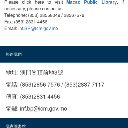
Please click here to visit
Macao Public Library
. If
necessary, please contact us.
Telephone: (853) 28558049 / 28567576
Fax: (853) 2831 4456
Email:
Inf.BP@icm.gov.mo
聯絡我們
地址:
澳門崗頂前地3號
電話:
(853)2856 7576 / (853)2837 7117
傳真:
(853)2831 4456
電郵:
inf.bp@icm.gov.mo
我家圖書館