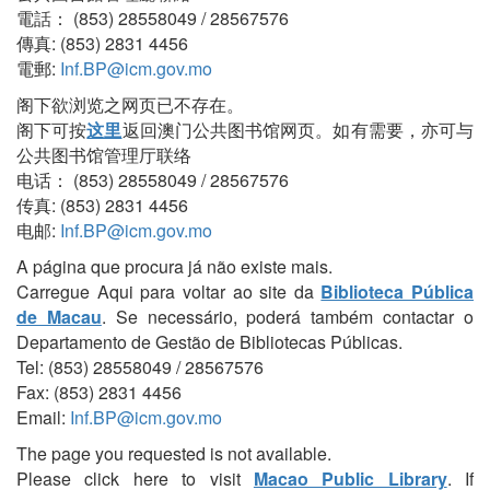
電話： (853) 28558049 / 28567576
傳真: (853) 2831 4456
電郵:
Inf.BP@icm.gov.mo
阁下欲浏览之网页已不存在。
阁下可按
这里
返回澳门公共图书馆网页。如有需要，亦可与
公共图书馆管理厅联络
电话： (853) 28558049 / 28567576
传真: (853) 2831 4456
电邮:
Inf.BP@icm.gov.mo
A página que procura já não existe mais.
Carregue Aqui para voltar ao site da
Biblioteca Pública
de Macau
. Se necessário, poderá também contactar o
Departamento de Gestão de Bibliotecas Públicas.
Tel: (853) 28558049 / 28567576
Fax: (853) 2831 4456
Email:
Inf.BP@icm.gov.mo
The page you requested is not available.
Please click here to visit
Macao Public Library
. If