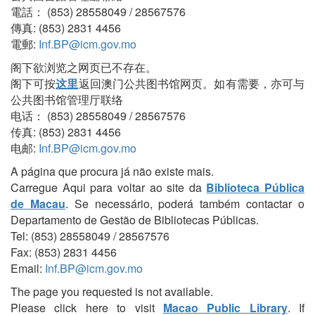
電話： (853) 28558049 / 28567576
傳真: (853) 2831 4456
電郵:
Inf.BP@icm.gov.mo
阁下欲浏览之网页已不存在。
阁下可按
这里
返回澳门公共图书馆网页。如有需要，亦可与
公共图书馆管理厅联络
电话： (853) 28558049 / 28567576
传真: (853) 2831 4456
电邮:
Inf.BP@icm.gov.mo
A página que procura já não existe mais.
Carregue Aqui para voltar ao site da
Biblioteca Pública
de Macau
. Se necessário, poderá também contactar o
Departamento de Gestão de Bibliotecas Públicas.
Tel: (853) 28558049 / 28567576
Fax: (853) 2831 4456
Email:
Inf.BP@icm.gov.mo
The page you requested is not available.
Please click here to visit
Macao Public Library
. If