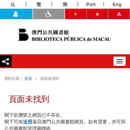
繁
簡
Port
Eng
A
A
A
Toggl
navig
我的位置：
首頁
> 頁面未找到
頁面未找到
閣下欲瀏覽之網頁已不存在。
閣下可按
這裡
返回澳門公共圖書館網頁。如有需要，亦可與
公共圖書館管理廳聯絡