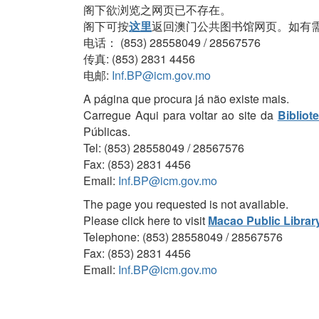
阁下欲浏览之网页已不存在。
阁下可按
这里
返回澳门公共图书馆网页。如有
电话： (853) 28558049 / 28567576
传真: (853) 2831 4456
电邮:
Inf.BP@icm.gov.mo
A página que procura já não existe mais.
Carregue Aqui para voltar ao site da
Bibliot
Públicas.
Tel: (853) 28558049 / 28567576
Fax: (853) 2831 4456
Email:
Inf.BP@icm.gov.mo
The page you requested is not available.
Please click here to visit
Macao Public Librar
Telephone: (853) 28558049 / 28567576
Fax: (853) 2831 4456
Email:
Inf.BP@icm.gov.mo