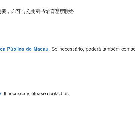
需要，亦可与公共图书馆管理厅联络
eca Pública de Macau
. Se necessário, poderá também contac
y
. If necessary, please contact us.