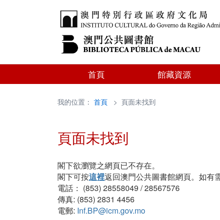
首頁
館藏資源
我的位置：
首頁
> 頁面未找到
頁面未找到
閣下欲瀏覽之網頁已不存在。
閣下可按
這裡
返回澳門公共圖書館網頁。如有
電話： (853) 28558049 / 28567576
傳真: (853) 2831 4456
電郵:
Inf.BP@icm.gov.mo