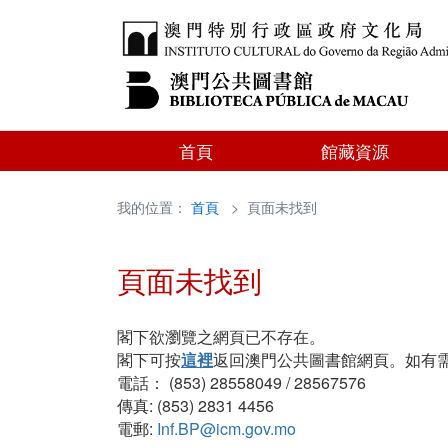
首頁
館藏資源
我的位置：
首頁
> 頁面未找到
頁面未找到
閣下欲瀏覽之網頁已不存在。
閣下可按
這裡
返回澳門公共圖書館網頁。如有
電話： (853) 28558049 / 28567576
傳真: (853) 2831 4456
電郵:
Inf.BP@icm.gov.mo