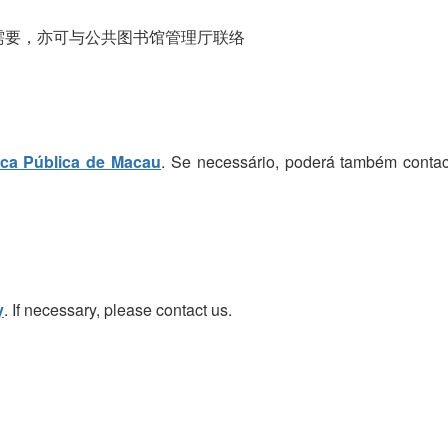
需要，亦可与公共图书馆管理厅联络
eca Pública de Macau
. Se necessário, poderá também contac
y
. If necessary, please contact us.