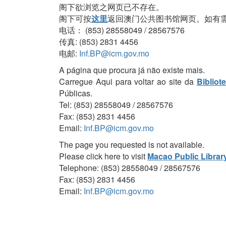
阁下欲浏览之网页已不存在。
阁下可按
这里
返回澳门公共图书馆网页。如有
电话： (853) 28558049 / 28567576
传真: (853) 2831 4456
电邮:
Inf.BP@icm.gov.mo
A página que procura já não existe mais.
Carregue Aqui para voltar ao site da
Bibliot
Públicas.
Tel: (853) 28558049 / 28567576
Fax: (853) 2831 4456
Email:
Inf.BP@icm.gov.mo
The page you requested is not available.
Please click here to visit
Macao Public Librar
Telephone: (853) 28558049 / 28567576
Fax: (853) 2831 4456
Email:
Inf.BP@icm.gov.mo