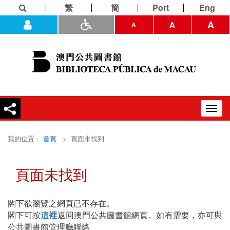
繁
簡
Port
Eng
A
A
A
Toggl
navig
我的位置：
首頁
> 頁面未找到
頁面未找到
閣下欲瀏覽之網頁已不存在。
閣下可按
這裡
返回澳門公共圖書館網頁。如有需要，亦可與
公共圖書館管理廳聯絡