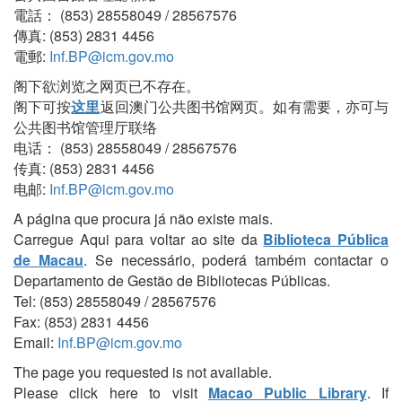
電話： (853) 28558049 / 28567576
傳真: (853) 2831 4456
電郵:
Inf.BP@icm.gov.mo
阁下欲浏览之网页已不存在。
阁下可按
这里
返回澳门公共图书馆网页。如有需要，亦可与
公共图书馆管理厅联络
电话： (853) 28558049 / 28567576
传真: (853) 2831 4456
电邮:
Inf.BP@icm.gov.mo
A página que procura já não existe mais.
Carregue Aqui para voltar ao site da
Biblioteca Pública
de Macau
. Se necessário, poderá também contactar o
Departamento de Gestão de Bibliotecas Públicas.
Tel: (853) 28558049 / 28567576
Fax: (853) 2831 4456
Email:
Inf.BP@icm.gov.mo
The page you requested is not available.
Please click here to visit
Macao Public Library
. If