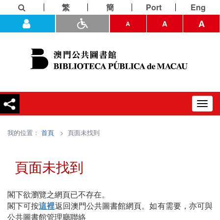
繁
簡
Port
Eng
A
A
A
Toggl
navig
我的位置：
首頁
> 頁面未找到
頁面未找到
閣下欲瀏覽之網頁已不存在。
閣下可按
這裡
返回澳門公共圖書館網頁。如有需要，亦可與
公共圖書館管理廳聯絡