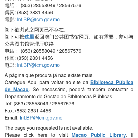
電話： (853) 28558049 / 28567576
傳真: (853) 2831 4456
電郵:
Inf.BP@icm.gov.mo
阁下欲浏览之网页已不存在。
阁下可按
这里
返回澳门公共图书馆网页。如有需要，亦可与
公共图书馆管理厅联络
电话： (853) 28558049 / 28567576
传真: (853) 2831 4456
电邮:
Inf.BP@icm.gov.mo
A página que procura já não existe mais.
Carregue Aqui para voltar ao site da
Biblioteca Pública
de Macau
. Se necessário, poderá também contactar o
Departamento de Gestão de Bibliotecas Públicas.
Tel: (853) 28558049 / 28567576
Fax: (853) 2831 4456
Email:
Inf.BP@icm.gov.mo
The page you requested is not available.
Please click here to visit
Macao Public Library
. If