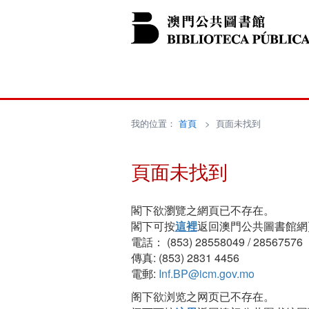
我的位置：
首頁
> 頁面未找到
頁面未找到
閣下欲瀏覽之網頁已不存在。
閣下可按
這裡
返回澳門公共圖書館網
電話： (853) 28558049 / 28567576
傳真: (853) 2831 4456
電郵:
Inf.BP@icm.gov.mo
阁下欲浏览之网页已不存在。