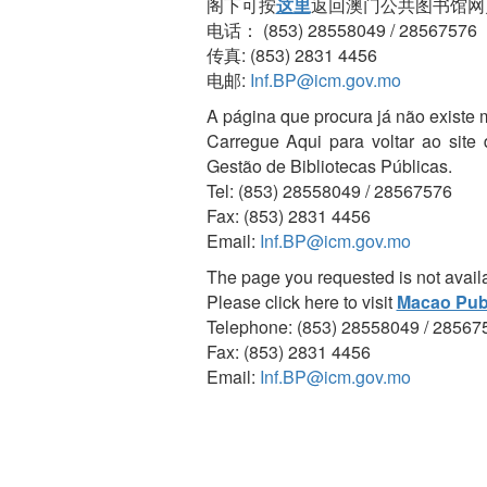
阁下可按
这里
返回澳门公共图书馆网
电话： (853) 28558049 / 28567576
传真: (853) 2831 4456
电邮:
Inf.BP@icm.gov.mo
A página que procura já não existe 
Carregue Aqui para voltar ao site
Gestão de Bibliotecas Públicas.
Tel: (853) 28558049 / 28567576
Fax: (853) 2831 4456
Email:
Inf.BP@icm.gov.mo
The page you requested is not avail
Please click here to visit
Macao Publ
Telephone: (853) 28558049 / 28567
Fax: (853) 2831 4456
Email:
Inf.BP@icm.gov.mo