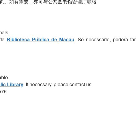
页。如有需要，亦可与公共图书馆管理厅联络
mais.
 da
Biblioteca Pública de Macau
. Se necessário, poderá t
able.
ic Library
. If necessary, please contact us.
576