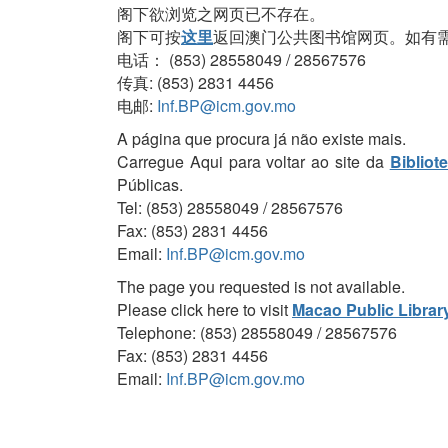
阁下欲浏览之网页已不存在。
阁下可按
这里
返回澳门公共图书馆网页。如有
电话： (853) 28558049 / 28567576
传真: (853) 2831 4456
电邮:
Inf.BP@icm.gov.mo
A página que procura já não existe mais.
Carregue Aqui para voltar ao site da
Bibliot
Públicas.
Tel: (853) 28558049 / 28567576
Fax: (853) 2831 4456
Email:
Inf.BP@icm.gov.mo
The page you requested is not available.
Please click here to visit
Macao Public Librar
Telephone: (853) 28558049 / 28567576
Fax: (853) 2831 4456
Email:
Inf.BP@icm.gov.mo