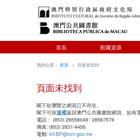
首頁
館藏資源
我的位置：
首頁
> 頁面未找到
頁面未找到
閣下欲瀏覽之網頁已不存在。
閣下可按
這裡
返回澳門公共圖書館網頁。如有
電話： (853) 28558049 / 28567576
傳真: (853) 2831 4456
電郵:
Inf.BP@icm.gov.mo