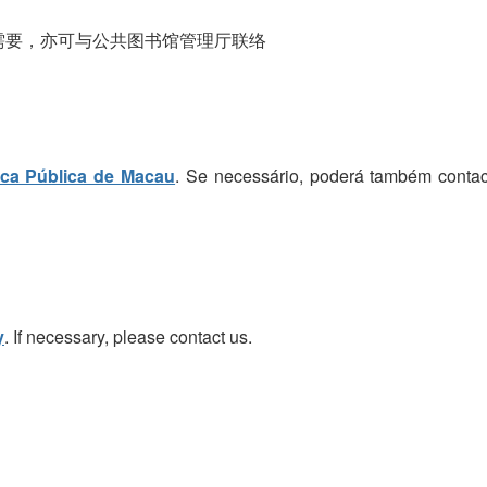
需要，亦可与公共图书馆管理厅联络
eca Pública de Macau
. Se necessário, poderá também contac
y
. If necessary, please contact us.