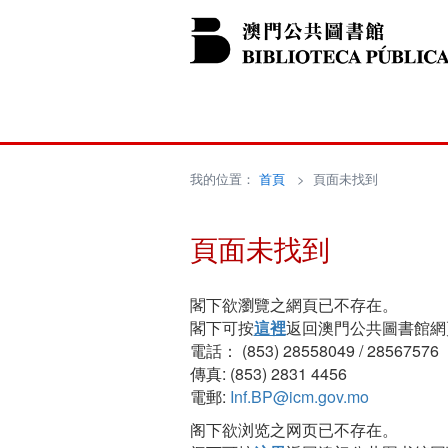
我的位置：
首頁
> 頁面未找到
頁面未找到
閣下欲瀏覽之網頁已不存在。
閣下可按
這裡
返回澳門公共圖書館網
電話： (853) 28558049 / 28567576
傳真: (853) 2831 4456
電郵:
Inf.BP@icm.gov.mo
阁下欲浏览之网页已不存在。