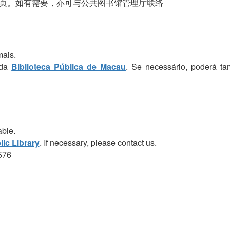
页。如有需要，亦可与公共图书馆管理厅联络
mais.
 da
Biblioteca Pública de Macau
. Se necessário, poderá t
able.
ic Library
. If necessary, please contact us.
576