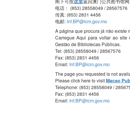
阁下可按
这里
返回澳门公共图书馆网
电话： (853) 28558049 / 28567576
传真: (853) 2831 4456
电邮:
Inf.BP@icm.gov.mo
A página que procura já não existe 
Carregue Aqui para voltar ao site
Gestão de Bibliotecas Públicas.
Tel: (853) 28558049 / 28567576
Fax: (853) 2831 4456
Email:
Inf.BP@icm.gov.mo
The page you requested is not avail
Please click here to visit
Macao Publ
Telephone: (853) 28558049 / 28567
Fax: (853) 2831 4456
Email:
Inf.BP@icm.gov.mo