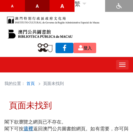
繁
A
A
A
登入
Togg
navig
我的位置：
首頁
> 頁面未找到
頁面未找到
閣下欲瀏覽之網頁已不存在。
閣下可按
這裡
返回澳門公共圖書館網頁。如有需要，亦可與