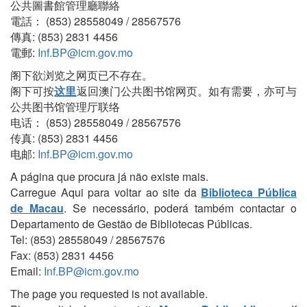
公共圖書館管理廳聯絡
電話： (853) 28558049 / 28567576
傳真: (853) 2831 4456
電郵:
Inf.BP@icm.gov.mo
阁下欲浏览之网页已不存在。
阁下可按
这里
返回澳门公共图书馆网页。如有需要，亦可与
公共图书馆管理厅联络
电话： (853) 28558049 / 28567576
传真: (853) 2831 4456
电邮:
Inf.BP@icm.gov.mo
A página que procura já não existe mais.
Carregue Aqui para voltar ao site da
Biblioteca Pública
de Macau
. Se necessário, poderá também contactar o
Departamento de Gestão de Bibliotecas Públicas.
Tel: (853) 28558049 / 28567576
Fax: (853) 2831 4456
Email:
Inf.BP@icm.gov.mo
The page you requested is not available.