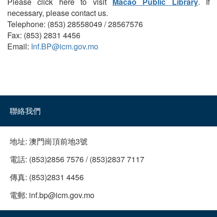
Please click here to visit
Macao Public Library
. If
necessary, please contact us.
Telephone: (853) 28558049 / 28567576
Fax: (853) 2831 4456
Email:
Inf.BP@icm.gov.mo
聯絡我們
地址:
澳門崗頂前地3號
電話:
(853)2856 7576 / (853)2837 7117
傳真:
(853)2831 4456
電郵:
inf.bp@icm.gov.mo