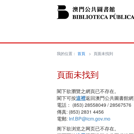
我的位置：
首頁
> 頁面未找到
頁面未找到
閣下欲瀏覽之網頁已不存在。
閣下可按
這裡
返回澳門公共圖書館網
電話： (853) 28558049 / 28567576
傳真: (853) 2831 4456
電郵:
Inf.BP@icm.gov.mo
阁下欲浏览之网页已不存在。