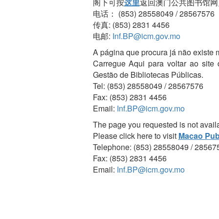
阁下可按
这里
返回澳门公共图书馆网
电话： (853) 28558049 / 28567576
传真: (853) 2831 4456
电邮:
Inf.BP@icm.gov.mo
A página que procura já não existe 
Carregue Aqui para voltar ao site
Gestão de Bibliotecas Públicas.
Tel: (853) 28558049 / 28567576
Fax: (853) 2831 4456
Email:
Inf.BP@icm.gov.mo
The page you requested is not avail
Please click here to visit
Macao Publ
Telephone: (853) 28558049 / 28567
Fax: (853) 2831 4456
Email:
Inf.BP@icm.gov.mo