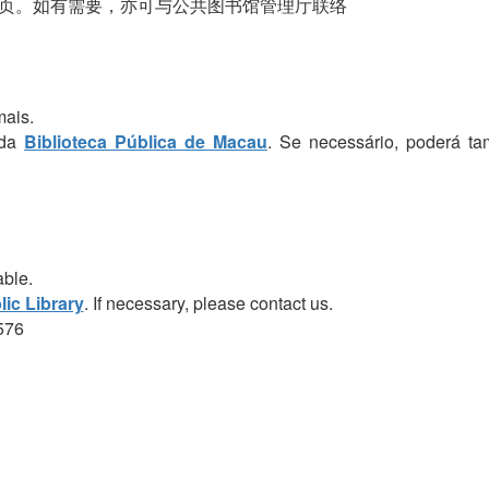
页。如有需要，亦可与公共图书馆管理厅联络
mais.
 da
Biblioteca Pública de Macau
. Se necessário, poderá t
able.
ic Library
. If necessary, please contact us.
576