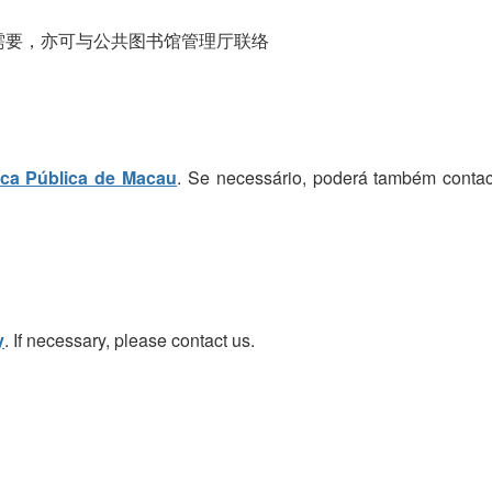
需要，亦可与公共图书馆管理厅联络
eca Pública de Macau
. Se necessário, poderá também contac
y
. If necessary, please contact us.