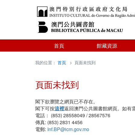
首頁
館藏資源
我的位置：
首頁
> 頁面未找到
頁面未找到
閣下欲瀏覽之網頁已不存在。
閣下可按
這裡
返回澳門公共圖書館網頁。如有
電話： (853) 28558049 / 28567576
傳真: (853) 2831 4456
電郵:
Inf.BP@icm.gov.mo