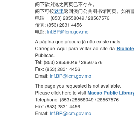
阁下欲浏览之网页已不存在。
阁下可按
这里
返回澳门公共图书馆网页。如有
电话： (853) 28558049 / 28567576
传真: (853) 2831 4456
电邮:
Inf.BP@icm.gov.mo
A página que procura já não existe mais.
Carregue Aqui para voltar ao site da
Bibliot
Públicas.
Tel: (853) 28558049 / 28567576
Fax: (853) 2831 4456
Email:
Inf.BP@icm.gov.mo
The page you requested is not available.
Please click here to visit
Macao Public Librar
Telephone: (853) 28558049 / 28567576
Fax: (853) 2831 4456
Email:
Inf.BP@icm.gov.mo