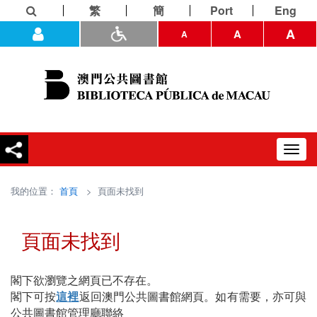
繁
簡
Port
Eng
A
A
A
Toggl
navig
我的位置：
首頁
> 頁面未找到
頁面未找到
閣下欲瀏覽之網頁已不存在。
閣下可按
這裡
返回澳門公共圖書館網頁。如有需要，亦可與
公共圖書館管理廳聯絡