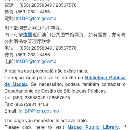
電話： (853) 28558049 / 28567576
傳真: (853) 2831 4456
電郵:
Inf.BP@icm.gov.mo
阁下欲浏览之网页已不存在。
阁下可按
这里
返回澳门公共图书馆网页。如有需要，亦可与
公共图书馆管理厅联络
电话： (853) 28558049 / 28567576
传真: (853) 2831 4456
电邮:
Inf.BP@icm.gov.mo
A página que procura já não existe mais.
Carregue Aqui para voltar ao site da
Biblioteca Pública
de Macau
. Se necessário, poderá também contactar o
Departamento de Gestão de Bibliotecas Públicas.
Tel: (853) 28558049 / 28567576
Fax: (853) 2831 4456
Email:
Inf.BP@icm.gov.mo
The page you requested is not available.
Please click here to visit
Macao Public Library
. If