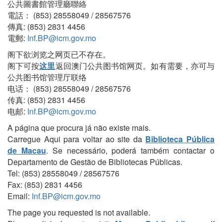
公共圖書館管理廳聯絡
電話： (853) 28558049 / 28567576
傳真: (853) 2831 4456
電郵:
Inf.BP@icm.gov.mo
阁下欲浏览之网页已不存在。
阁下可按
这里
返回澳门公共图书馆网页。如有需要，亦可与
公共图书馆管理厅联络
电话： (853) 28558049 / 28567576
传真: (853) 2831 4456
电邮:
Inf.BP@icm.gov.mo
A página que procura já não existe mais.
Carregue Aqui para voltar ao site da
Biblioteca Pública
de Macau
. Se necessário, poderá também contactar o
Departamento de Gestão de Bibliotecas Públicas.
Tel: (853) 28558049 / 28567576
Fax: (853) 2831 4456
Email:
Inf.BP@icm.gov.mo
The page you requested is not available.