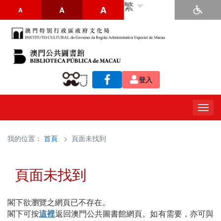
繁
A
A
A
登入
Togg
navig
我的位置：
首頁
> 頁面未找到
頁面未找到
閣下欲瀏覽之網頁已不存在。
閣下可按
這裡
返回澳門公共圖書館網頁。如有需要，亦可與