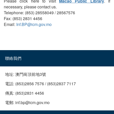
Please click here to visit
Macao Public Library
. If
necessary, please contact us.
Telephone: (853) 28558049 / 28567576
Fax: (853) 2831 4456
Email:
Inf.BP@icm.gov.mo
聯絡我們
地址:
澳門崗頂前地3號
電話:
(853)2856 7576 / (853)2837 7117
傳真:
(853)2831 4456
電郵:
inf.bp@icm.gov.mo