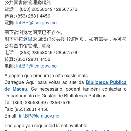
公共圖書館管理廳聯絡
電話： (853) 28558049 / 28567576
傳真: (853) 2831 4456
電郵:
Inf.BP@icm.gov.mo
阁下欲浏览之网页已不存在。
阁下可按
这里
返回澳门公共图书馆网页。如有需要，亦可与
公共图书馆管理厅联络
电话： (853) 28558049 / 28567576
传真: (853) 2831 4456
电邮:
Inf.BP@icm.gov.mo
A página que procura já não existe mais.
Carregue Aqui para voltar ao site da
Biblioteca Pública
de Macau
. Se necessário, poderá também contactar o
Departamento de Gestão de Bibliotecas Públicas.
Tel: (853) 28558049 / 28567576
Fax: (853) 2831 4456
Email:
Inf.BP@icm.gov.mo
The page you requested is not available.