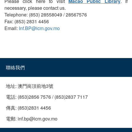
Please click here to visit
Macao Public Library
. If
necessary, please contact us.
Telephone: (853) 28558049 / 28567576
Fax: (853) 2831 4456
Email:
Inf.BP@icm.gov.mo
聯絡我們
地址:
澳門崗頂前地3號
電話:
(853)2856 7576 / (853)2837 7117
傳真:
(853)2831 4456
電郵:
inf.bp@icm.gov.mo