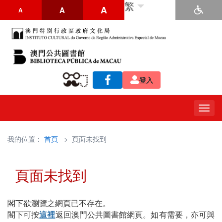
繁
A
A
A
登入
Togg
navig
我的位置：
首頁
> 頁面未找到
頁面未找到
閣下欲瀏覽之網頁已不存在。
閣下可按
這裡
返回澳門公共圖書館網頁。如有需要，亦可與