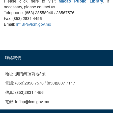
Please click here to visit
Macao Public Library
. If
necessary, please contact us.
Telephone: (853) 28558049 / 28567576
Fax: (853) 2831 4456
Email:
Inf.BP@icm.gov.mo
聯絡我們
地址:
澳門崗頂前地3號
電話:
(853)2856 7576 / (853)2837 7117
傳真:
(853)2831 4456
電郵:
inf.bp@icm.gov.mo