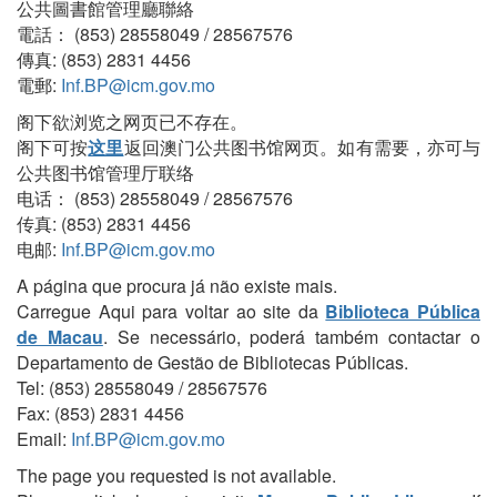
公共圖書館管理廳聯絡
電話： (853) 28558049 / 28567576
傳真: (853) 2831 4456
電郵:
Inf.BP@icm.gov.mo
阁下欲浏览之网页已不存在。
阁下可按
这里
返回澳门公共图书馆网页。如有需要，亦可与
公共图书馆管理厅联络
电话： (853) 28558049 / 28567576
传真: (853) 2831 4456
电邮:
Inf.BP@icm.gov.mo
A página que procura já não existe mais.
Carregue Aqui para voltar ao site da
Biblioteca Pública
de Macau
. Se necessário, poderá também contactar o
Departamento de Gestão de Bibliotecas Públicas.
Tel: (853) 28558049 / 28567576
Fax: (853) 2831 4456
Email:
Inf.BP@icm.gov.mo
The page you requested is not available.