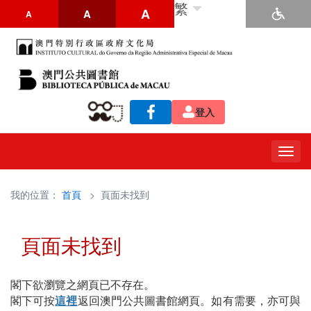
繁
A
A
A
登入
Togg
navig
我的位置：
首頁
> 頁面未找到
頁面未找到
閣下欲瀏覽之網頁已不存在。
閣下可按
這裡
返回澳門公共圖書館網頁。如有需要，亦可與