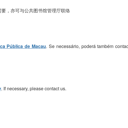
需要，亦可与公共图书馆管理厅联络
eca Pública de Macau
. Se necessário, poderá também contac
y
. If necessary, please contact us.