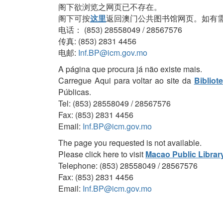
阁下欲浏览之网页已不存在。
阁下可按
这里
返回澳门公共图书馆网页。如有
电话： (853) 28558049 / 28567576
传真: (853) 2831 4456
电邮:
Inf.BP@icm.gov.mo
A página que procura já não existe mais.
Carregue Aqui para voltar ao site da
Bibliot
Públicas.
Tel: (853) 28558049 / 28567576
Fax: (853) 2831 4456
Email:
Inf.BP@icm.gov.mo
The page you requested is not available.
Please click here to visit
Macao Public Librar
Telephone: (853) 28558049 / 28567576
Fax: (853) 2831 4456
Email:
Inf.BP@icm.gov.mo