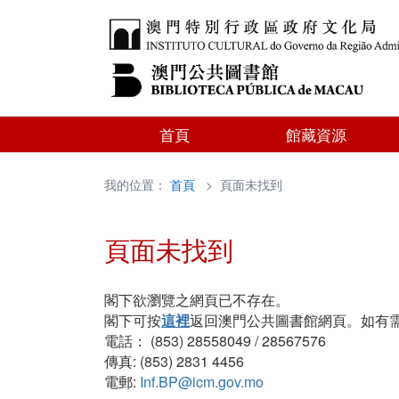
首頁
館藏資源
我的位置：
首頁
> 頁面未找到
頁面未找到
閣下欲瀏覽之網頁已不存在。
閣下可按
這裡
返回澳門公共圖書館網頁。如有
電話： (853) 28558049 / 28567576
傳真: (853) 2831 4456
電郵:
Inf.BP@icm.gov.mo