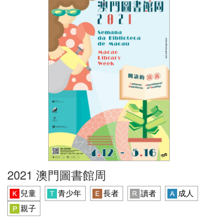
2021 澳門圖書館周
兒童
青少年
長者
讀者
成人
親子