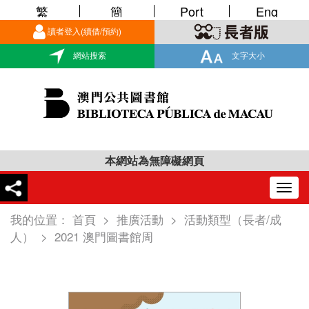
繁
簡
Port
Eng
讀者登入(續借/預約)
網站搜索
文字大小
本網站為無障礙網頁
Togg
navig
我的位置：
首頁
>
推廣活動
>
活動類型（長者/成
人）
>
2021 澳門圖書館周