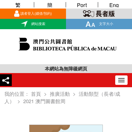
繁
簡
Port
Eng
讀者登入(續借/預約)
網站搜索
文字大小
本網站為無障礙網頁
Togg
navig
我的位置：
首頁
>
推廣活動
>
活動類型（長者/成
人）
>
2021 澳門圖書館周