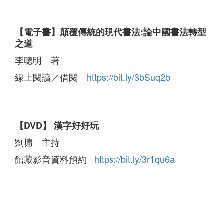
【電子書】顛覆傳統的現代書法:論中國書法轉型
之道
李聰明 著
線上閱讀／借閱
https://bit.ly/3bSuq2b
【DVD】 漢字好好玩
劉墉 主持
館藏影音資料預約
https://bit.ly/3r1qu6a