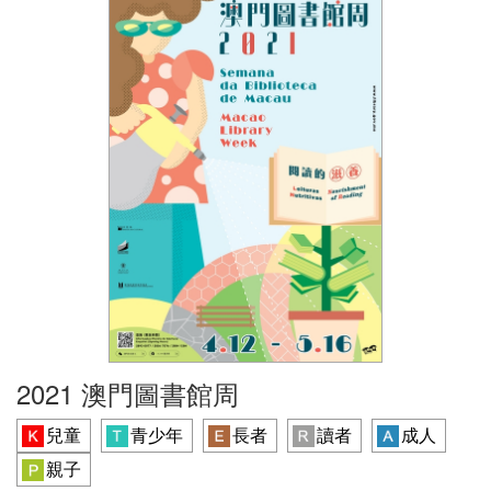
2021 澳門圖書館周
兒童
青少年
長者
讀者
成人
親子