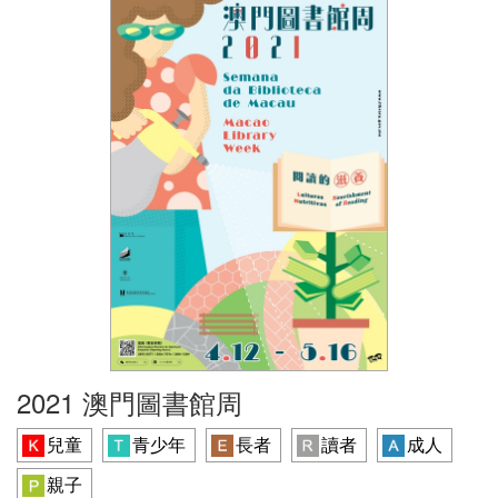
2021 澳門圖書館周
兒童
青少年
長者
讀者
成人
親子