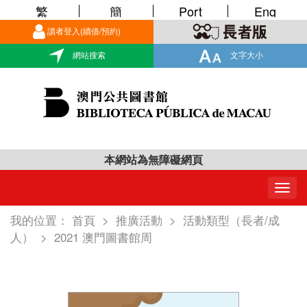
繁
簡
Port
Eng
讀者登入(續借/預約)
網站搜索
文字大小
本網站為無障礙網頁
Togg
navig
我的位置：
首頁
>
推廣活動
>
活動類型（長者/成
人）
>
2021 澳門圖書館周