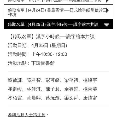
錄取名單 | (4月24日) 書畫寄情──日式繪手紙明信片工
作坊
錄取名單 | (4月25日) 漢字小時候──識字繪本共讀
【錄取名單】漢字小時候──識字繪本共讀
活動日期：4月25日 (星期日)
活動時間：上午10:30- 12:00
活動地點︰下環圖書館
黎啟謙、譚君智、彭可馨、梁至禮、楊峻宇
崔凱峻、林佳淇、陳子君、余睿晢、楊晉菱
岑柏霆、黃晨熙、蔡沅澄、梁文舜、唐煒甯
參與活動人士請注意
：