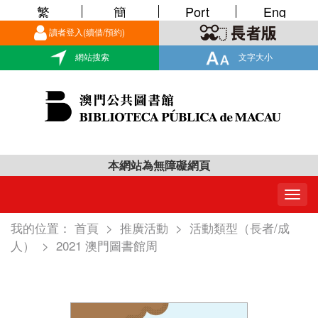
繁
簡
Port
Eng
讀者登入(續借/預約)
網站搜索
文字大小
本網站為無障礙網頁
Togg
navig
我的位置：
首頁
>
推廣活動
>
活動類型（長者/成
人）
>
2021 澳門圖書館周