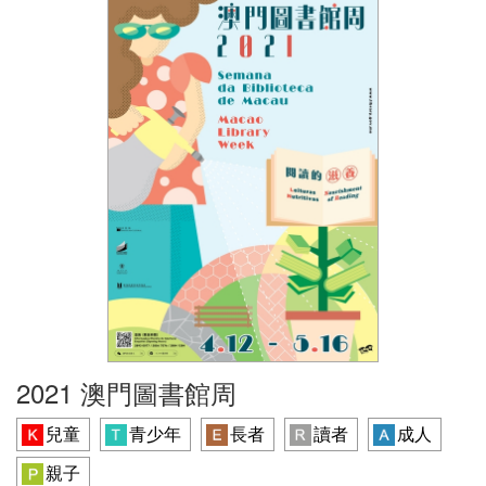
2021 澳門圖書館周
兒童
青少年
長者
讀者
成人
親子