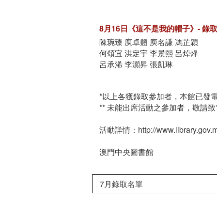
8月16日《這不是我的帽子》- 錄
陳琬臻 庾卓翹 庾名謙 馮芷穎
何頌宜 洪定宇 李景熙 呂焯烽
呂承浠 李灝昇 張凱琳
*以上各獲錄取參加者，本館已發
** 未能出席活動之參加者，敬請
活動詳情：http://www.library.gov.mo
澳門中央圖書館
7月錄取名單