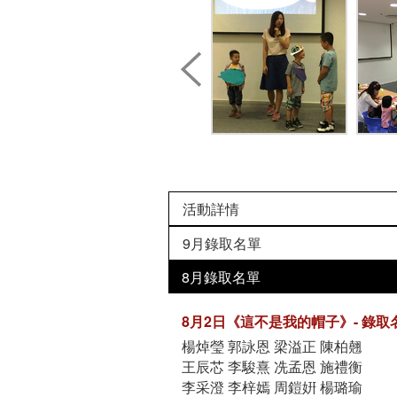
活動詳情
9月錄取名單
8月錄取名單
8月2日《這不是我的帽子》- 錄取
楊焯瑩 郭詠恩 梁溢正 陳柏翹
王辰芯 李駿熹 冼孟恩 施禮衡
李采澄 李梓嫣 周鎧姸 楊璐瑜