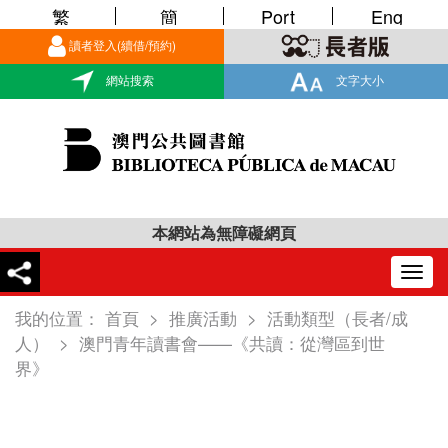
繁
簡
Port
Eng
讀者登入(續借/預約)
網站搜索
文字大小
本網站為無障礙網頁
Togg
navig
我的位置：
首頁
>
推廣活動
>
活動類型（長者/成
人）
>
澳門青年讀書會——《共讀：從灣區到世
界》