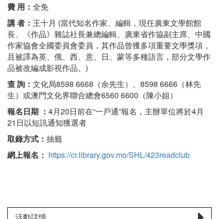
費 用：
全免
講 者：
王十月 (當代知名作家、編輯，現任廣東文學館館
長、《作品》雜誌社長兼總編輯、廣東省作協副主席、中國
作家協會全國委員會委員，其作品曾獲多項重要文學獎項，
且被譯為英、俄、西、意、日、蒙等多種語言，部分文學作
品被改編成影視作品。)
查 詢：
文化局8598 6668（余先生）、8598 6666（林先
生）或澳門文化界聯合總會6560 6600（陳小姐）
報名日期 ：
4月20日前在“一戶通”報名，主辦單位將於4月
21日以短訊通知獲選者
取錄方式：
抽籤
網上報名：
https://cr.library.gov.mo/SHL/423readclub
活動詳情