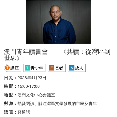
澳門青年讀書會——《共讀：從灣區到
世界》
講座
青少年
長者
成人
日 期：
2026年4月23日
時 間：
15:00-17:00
地 點：
澳門文化中心會議室
對 象：
熱愛閱讀、關注灣區文學發展的市民及青年
語 言：
普通話