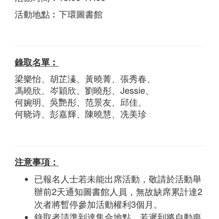
活動地點︰下環圖書館
錄取名單︰
梁樂怡、胡芷溱、黃曉菁、張秀春、
馮曉欣、岑穎欣、劉曉彤、Jessie、
何婉明、吳艷彤、范景友、邱佳、
何晓诗、彭嘉輝、陳曉慧、冼美珍
注意事項：
已報名人士若未能出席活動，敬請於活動舉
辦前2天通知圖書館人員，無故缺席累計達2
次者將暫停參加活動權利3個月。
錄取者請準到達集合地點，若遲到將自動喪