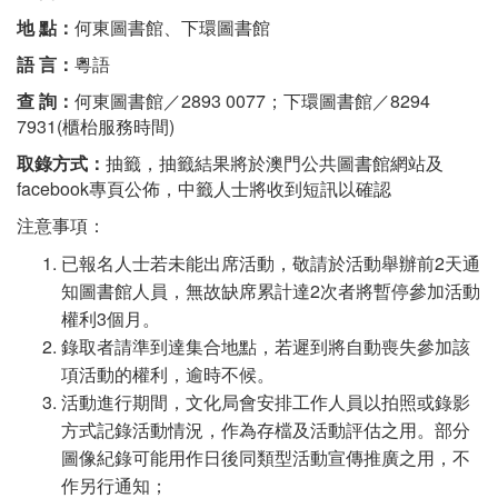
地 點：
何東圖書館、下環圖書館
語 言：
粵語
查 詢：
何東圖書館／2893 0077；下環圖書館／8294
7931(櫃枱服務時間)
取錄方式：
抽籤，抽籤結果將於澳門公共圖書館網站及
facebook專頁公佈，中籤人士將收到短訊以確認
注意事項：
已報名人士若未能出席活動，敬請於活動舉辦前2天通
知圖書館人員，無故缺席累計達2次者將暫停參加活動
權利3個月。
錄取者請準到達集合地點，若遲到將自動喪失參加該
項活動的權利，逾時不候。
活動進行期間，文化局會安排工作人員以拍照或錄影
方式記錄活動情況，作為存檔及活動評估之用。部分
圖像紀錄可能用作日後同類型活動宣傳推廣之用，不
作另行通知；