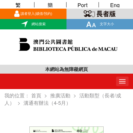
繁
簡
Port
Eng
讀者登入(續借/預約)
網站搜索
文字大小
本網站為無障礙網頁
Togg
navig
我的位置：
首頁
>
推廣活動
>
活動類型（長者/成
人）
>
溝通有辦法（4-5月）