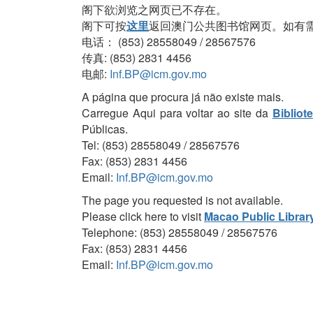
阁下欲浏览之网页已不存在。
阁下可按
这里
返回澳门公共图书馆网页。如有
电话： (853) 28558049 / 28567576
传真: (853) 2831 4456
电邮:
Inf.BP@icm.gov.mo
A página que procura já não existe mais.
Carregue Aqui para voltar ao site da
Bibliot
Públicas.
Tel: (853) 28558049 / 28567576
Fax: (853) 2831 4456
Email:
Inf.BP@icm.gov.mo
The page you requested is not available.
Please click here to visit
Macao Public Librar
Telephone: (853) 28558049 / 28567576
Fax: (853) 2831 4456
Email:
Inf.BP@icm.gov.mo