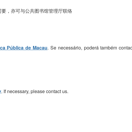
需要，亦可与公共图书馆管理厅联络
eca Pública de Macau
. Se necessário, poderá também contac
y
. If necessary, please contact us.