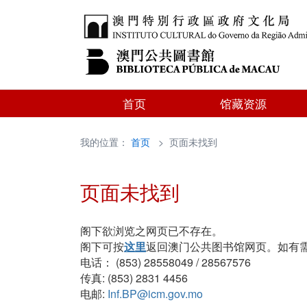
首页
馆藏资源
我的位置：
首页
> 页面未找到
页面未找到
阁下欲浏览之网页已不存在。
阁下可按
这里
返回澳门公共图书馆网页。如有
电话： (853) 28558049 / 28567576
传真: (853) 2831 4456
电邮:
Inf.BP@icm.gov.mo