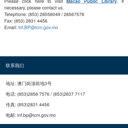
Please click here to visit
Macao Public Library
. If
necessary, please contact us.
Telephone: (853) 28558049 / 28567576
Fax: (853) 2831 4456
Email:
Inf.BP@icm.gov.mo
联系我们
地址:
澳门岗顶前地3号
电话:
(853)2856 7576 / (853)2837 7117
传真:
(853)2831 4456
电邮:
inf.bp@icm.gov.mo