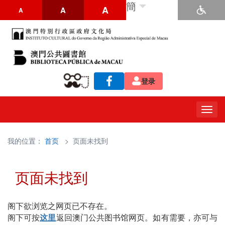
簡
A
A
A
登录
Togg
navig
我的位置：
首页
> 页面未找到
页面未找到
阁下欲浏览之网页已不存在。
阁下可按
这里
返回澳门公共图书馆网页。如有需要，亦可与