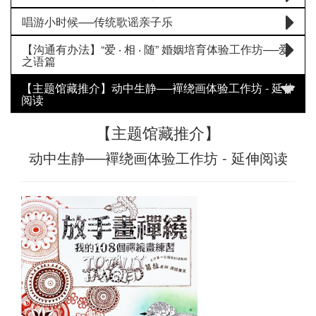
唱游小时候──传统歌谣亲子乐
【沟通有办法】“爱 ‧ 相 ‧ 随” 婚姻培育体验工作坊──爱
之语篇
【主题馆藏推介】动中生静──襌绕画体验工作坊 - 延伸
阅读
【主题馆藏推介】
动中生静──襌绕画体验工作坊 - 延伸阅读