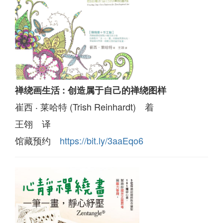
禅绕画生活 : 创造属于自己的禅绕图样
崔西 ‧ 莱哈特 (Trish Reinhardt) 着
王翎 译
馆藏预约
https://bit.ly/3aaEqo6