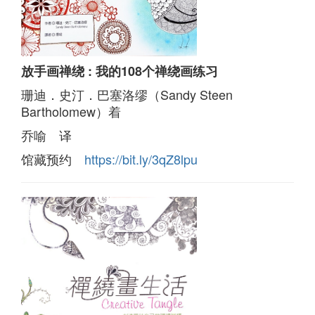
放手画禅绕 : 我的108个禅绕画练习
珊迪．史汀．巴塞洛缪（Sandy Steen
Bartholomew）着
乔喻 译
馆藏预约
https://bit.ly/3qZ8lpu