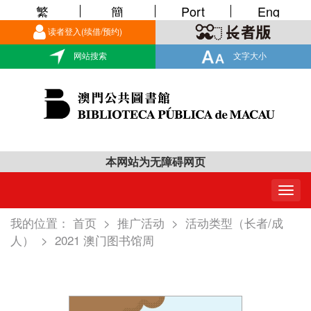
繁
簡
Port
Eng
读者登入(续借/预约)
网站搜索
文字大小
本网站为无障碍网页
Togg
navig
我的位置：
首页
>
推广活动
>
活动类型（长者/成
人）
>
2021 澳门图书馆周