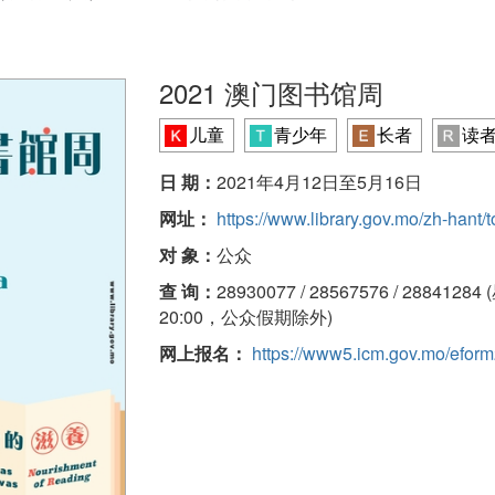
2021 澳门图书馆周
儿童
青少年
长者
读
日 期：
2021年4月12日至5月16日
网址：
https://www.library.gov.mo/zh-hant
对 象：
公众
查 询：
28930077 / 28567576 / 28841
20:00，公众假期除外)
网上报名：
https://www5.icm.gov.mo/eform2