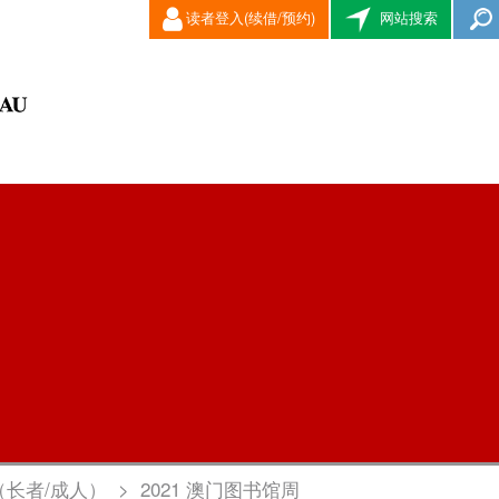
读者登入(续借/预约)
网站搜索
（长者/成人）
>
2021 澳门图书馆周