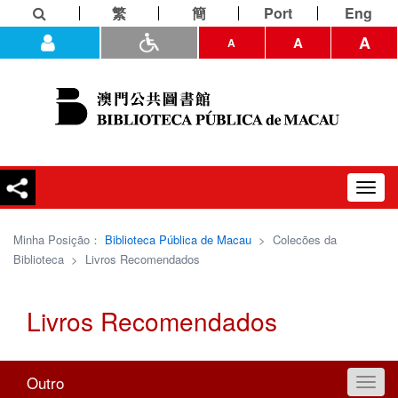
繁
簡
Port
Eng
A
A
A
Toggl
navig
Minha Posição：
Biblioteca Pública de Macau
>
Colecões da
Biblioteca
>
Livros Recomendados
Livros Recomendados
Outro
Toggl