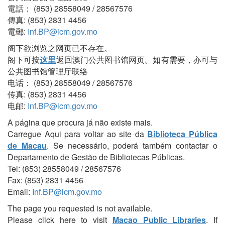
電話： (853) 28558049 / 28567576
傳真: (853) 2831 4456
電郵:
Inf.BP@icm.gov.mo
阁下欲浏览之网页已不存在。
阁下可按
这里
返回澳门公共图书馆网页。如有需要，亦可与
公共图书馆管理厅联络
电话： (853) 28558049 / 28567576
传真: (853) 2831 4456
电邮:
Inf.BP@icm.gov.mo
A página que procura já não existe mais.
Carregue Aqui para voltar ao site da
Biblioteca Pública
de Macau
. Se necessário, poderá também contactar o
Departamento de Gestão de Bibliotecas Públicas.
Tel: (853) 28558049 / 28567576
Fax: (853) 2831 4456
Email:
Inf.BP@icm.gov.mo
The page you requested is not available.
Please click here to visit
Macao Public Libraries
. If