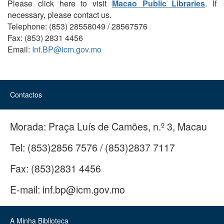
Please click here to visit
Macao Public Libraries
. If
necessary, please contact us.
Telephone: (853) 28558049 / 28567576
Fax: (853) 2831 4456
Email:
Inf.BP@icm.gov.mo
Contactos
Morada:
Praça Luís de Camões, n.º 3, Macau
Tel:
(853)2856 7576 / (853)2837 7117
Fax:
(853)2831 4456
E-mail:
inf.bp@icm.gov.mo
A Minha Biblioteca