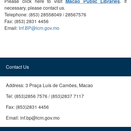
Please click here to visit
Macao Public Libraries
. If
necessary, please contact us.
Telephone: (853) 28558049 / 28567576
Fax: (853) 2831 4456
Email:
Inf.BP@icm.gov.mo
Contact Us
Address:
3 Praça Luís de Camões, Macao
Tel:
(853)2856 7576 / (853)2837 7117
Fax:
(853)2831 4456
Email:
inf.bp@icm.gov.mo