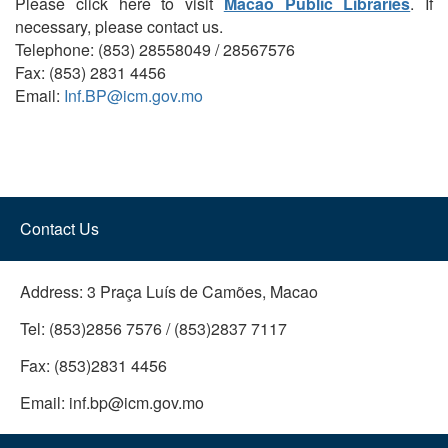
Please click here to visit
Macao Public Libraries
. If
necessary, please contact us.
Telephone: (853) 28558049 / 28567576
Fax: (853) 2831 4456
Email:
Inf.BP@icm.gov.mo
Contact Us
Address:
3 Praça Luís de Camões, Macao
Tel:
(853)2856 7576 / (853)2837 7117
Fax:
(853)2831 4456
Email:
inf.bp@icm.gov.mo